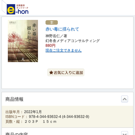
赤い毒に揺られて
神野岳仁／著
幻冬舎メディアコンサルティング
880円
現在ご注文できません
商品情報
出版年月：
2022年1月
ISBNコード：
978-4-344-93632-4
(
4-344-93632-9
)
頁数・縦：
２０３Ｐ １５ｃｍ
商品の内容