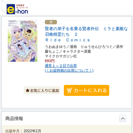
賢者の弟子を名乗る賢者外伝 ミラと素敵な
召喚精霊たち ２
Ｒｉｄｅ Ｃｏｍｉｃｓ
うおぬまゆう／漫画 りゅうせんひろつぐ／原作
藤ちょこ／キャラクター原案
マイクロマガジン社
693円
通常１～２日で出荷
(！お盆時期の出荷について！)
商品情報
出版年月：
2022年2月