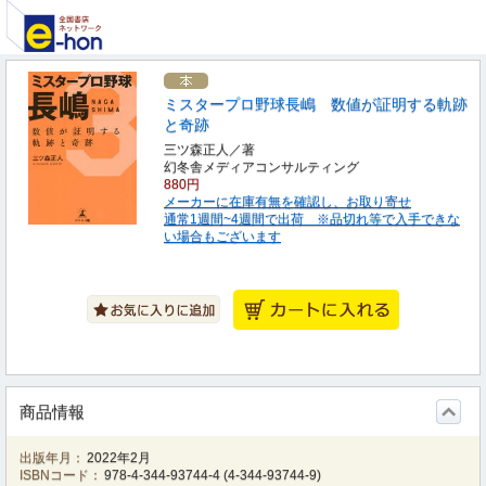
ミスタープロ野球長嶋 数値が証明する軌跡
と奇跡
三ツ森正人／著
幻冬舎メディアコンサルティング
880円
メーカーに在庫有無を確認し、お取り寄せ
通常1週間~4週間で出荷 ※品切れ等で入手できな
い場合もございます
商品情報
出版年月：
2022年2月
ISBNコード：
978-4-344-93744-4
(
4-344-93744-9
)