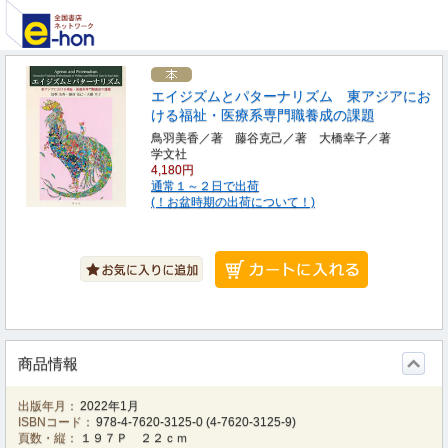
エイジズムとパターナリズム 東アジアにお
ける福祉・医療系専門職養成の課題
鳥羽美香／著 藤谷克己／著 大橋幸子／著
学文社
4,180円
通常１～２日で出荷
(！お盆時期の出荷について！)
商品情報
出版年月：
2022年1月
ISBNコード：
978-4-7620-3125-0
(
4-7620-3125-9
)
頁数・縦：
１９７Ｐ ２２ｃｍ