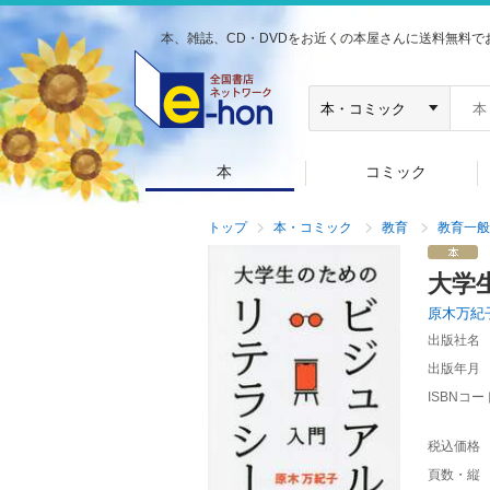
本、雑誌、CD・DVDをお近くの本屋さんに送料無料で
本
コミック
トップ
本・コミック
教育
教育一般
大学
原木万紀
出版社名
出版年月
ISBNコー
税込価格
頁数・縦