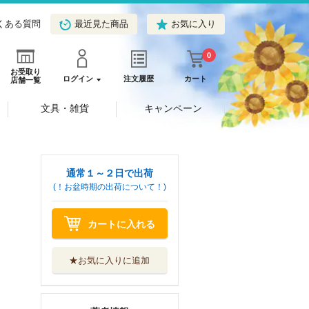
くある質問
最近見た商品
お気に入り
0
お受取り
ログイン
注文履歴
カート
店舗一覧
文具・雑貨
キャンペーン
通常１～２日で出荷
(！お盆時期の出荷について！)
カートに入れる
★お気に入りに追加