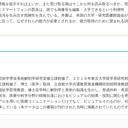
情報を提示すればよいか。また受け取る側はそこから何を読み取るべきか。現
とスマートフォンの普及は、誰でも画像等を編集・入手できるという利便性
混沌を生み出す危険性を含んでいる。本書は、米国の大学・研究図書館協会が
に沿って、なぜそれらの能力が必要とされるか、能力取得のために望まれる訓
芸術学専攻美術解剖学研究室修士課程修了。２０１６年東京大学医学系研究
士課程修了。博士（医学）取得。立命館大学共通教育推進機構特別招聘准教
福祉学部准教授。修士在学時に解剖学と美術の知識を生かし、形成外科・美
担当。医療や科学分野の情報伝達におけるビジュアルの効果・役割に関心を
アルを用いた医療コミュニケーションだけでなく、ビジュアルそのものが、
事している（本データはこの書籍が刊行された当時に掲載されていたもので