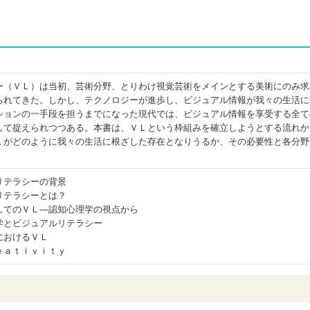
ー（ＶＬ）は当初、芸術分野、とりわけ視覚芸術をメインとする美術にのみ求
られてきた。しかし、テクノロジーが進歩し、ビジュアル情報が我々の生活に
ションの一手段を担うまでになった現代では、ビジュアル情報を享受する全て
して捉えられつつある。本書は、ＶＬという枠組みを確立しようとする流れか
Ｌがどのように我々の生活に根ざした存在となりうるか、その必要性と各分野
リテラシーの背景
リテラシーとは？
してのＶＬ―認知心理学の視点から
学とビジュアルリテラシー
におけるＶＬ
ｅａｔｉｖｉｔｙ