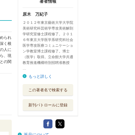
著者情報
原木 万紀子
２０１２年東京藝術大学大学院
美術研究科芸術学専攻美術解剖
学研究室修士課程修了。２０１
められ
６年東京大学医学系研究科社会
深く根
医学専攻医療コミュニケーショ
の人に
ン学教室博士課程修了。博士
ら、現
（医学）取得。立命館大学共通
との関
教育推進機構特別招聘准教授
…
もっと詳しく
この著者名で検索する
新刊パトロールに登録
返品について