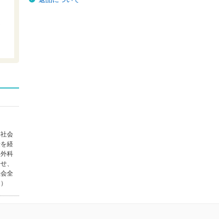
科社会
授を経
容外科
寄せ、
社会全
す）