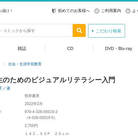
初めてのお客様へ
ご利用案内
よ
お届け！
こだわり検索
雑誌
CD
DVD・Blu-ray
社会・生涯学習教育
生のためのビジュアルリテラシー入門
子／著
勁草書房
2022年2月
ド
978-4-326-05019-2
（
4-326-05019-5
）
2,750円
１４２，５３Ｐ ２０ｃｍ