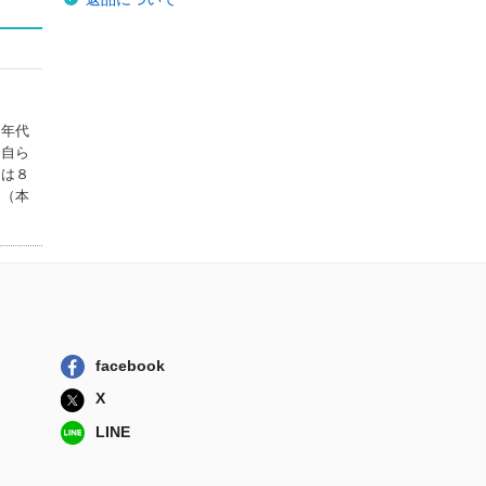
０年代
に自ら
には８
る（本
facebook
X
LINE