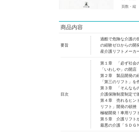
頁数・縦
商品内容
過酷で危険な介護の
要旨
の経験ゼロからの開
産介護リフトメーカ
第１章 「必ず社会
「いわしや」の開店
第２章 製品開発の
「第三のリフト」を
第３章 「そんなも
目次
介護保険制度制定で
第４章 売れるヒン
リフト」開発の頓挫
極秘開発！車用リフ
第５章 介護リフト
最悪の介護「ＳＤＧ