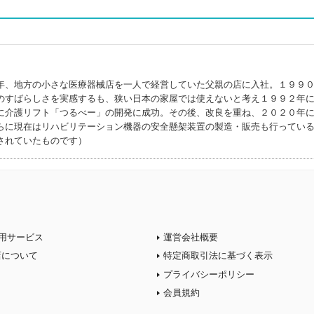
年、地方の小さな医療器械店を一人で経営していた父親の店に入社。１９９
のすばらしさを実感するも、狭い日本の家屋では使えないと考え１９９２年
に介護リフト「つるべー」の開発に成功。その後、改良を重ね、２０２０年
らに現在はリハビリテーション機器の安全懸架装置の製造・販売も行ってい
されていたものです）
用サービス
運営会社概要
店について
特定商取引法に基づく表示
プライバシーポリシー
会員規約