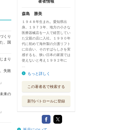
著者情報
森島 勝美
１９４８年生まれ。愛知県出
身。１９７３年、地方の小さな
医療器械店を一人で経営してい
づくり
た父親の店に入社。１９９０年
た、国
代に初めて海外製の介護リフト
に出合い、そのすばらしさを実
感するも、狭い日本の家屋では
じまり
使えないと考え１９９２年に
…
、失敗
もっと詳しく
」
この著者名で検索する
未来の
新刊パトロールに登録
」
返品について