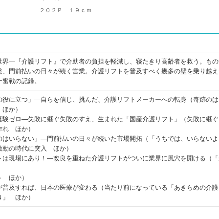
２０２Ｐ １９ｃｍ
世界―『介護リフト』で介助者の負担を軽減し、寝たきり高齢者を救う。もの
発、門前払いの日々が続く営業。介護リフトを普及すべく幾多の壁を乗り越え
ー奮戦の記録。
の役に立つ」―自らを信じ、挑んだ、介護リフトメーカーへの転身（奇跡のは
 ほか）
経験ゼロ―失敗に継ぐ失敗のすえ、生まれた「国産介護リフト」（失敗に継ぐ
作れ ほか）
のはいらない」―門前払いの日々が続いた市場開拓（「うちでは、いらないよ
激動の時代に突入 ほか）
トは現場にあり！―改良を重ねた介護リフトがついに業界に風穴を開ける（「
ト ほか）
が普及すれば、日本の医療が変わる（当たり前になっている「あきらめの介護
Ｎ」 ほか）