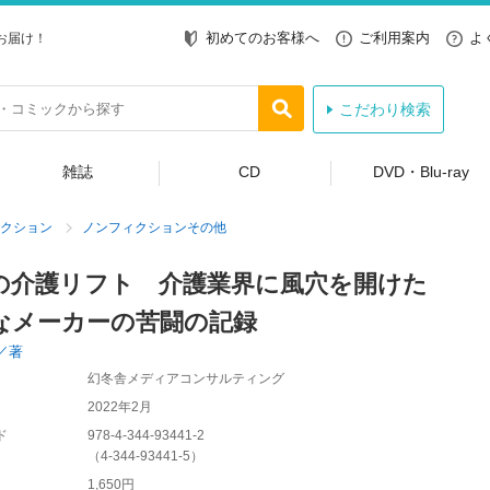
初めてのお客様へ
ご利用案内
よ
お届け！
こだわり検索
雑誌
CD
DVD・Blu-ray
クション
ノンフィクションその他
の介護リフト 介護業界に風穴を開けた
なメーカーの苦闘の記録
／著
幻冬舎メディアコンサルティング
2022年2月
ド
978-4-344-93441-2
（
4-344-93441-5
）
1,650円