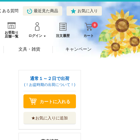
くある質問
最近見た商品
お気に入り
0
お受取り
ログイン
注文履歴
カート
店舗一覧
文具・雑貨
キャンペーン
通常１～２日で出荷
(！お盆時期の出荷について！)
カートに入れる
★お気に入りに追加