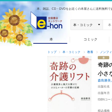
本、雑誌、CD・DVDをお近くの本屋さんに送料無料で
本
コミック
トップ
本・コミック
教養
ノンフィ
奇跡
小さ
森島勝美
出版社名
出版年月
ISBNコー
税込価格