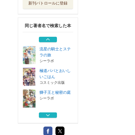
新刊パトロールに登録
獅子王と秘密の庭
シーラボ
同じ著者名で検索した本
歪な絆と満ちた情
慾
シーラボ
流星の騎士とステ
ラの旅
シーラボ
極道パパとおいし
いごはん
コスミック出版
獅子王と秘密の庭
シーラボ
歪な絆と満ちた情
慾
シーラボ