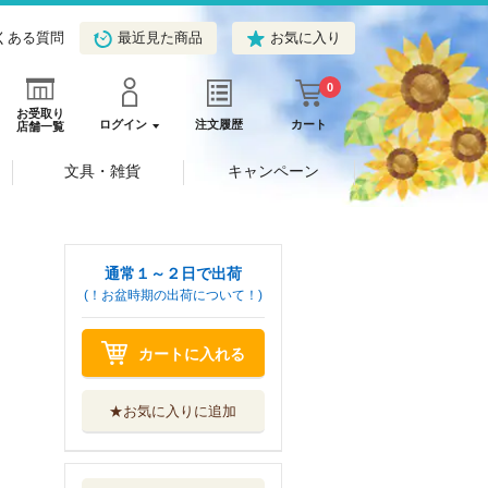
くある質問
最近見た商品
お気に入り
0
お受取り
ログイン
注文履歴
カート
店舗一覧
文具・雑貨
キャンペーン
通常１～２日で出荷
(！お盆時期の出荷について！)
カートに入れる
★お気に入りに追加
極道パパとおいし
いごはん
コスミック出版