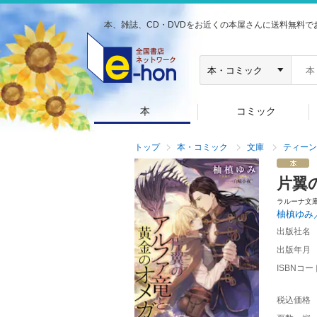
本、雑誌、CD・DVDをお近くの本屋さんに送料無料で
本
コミック
トップ
本・コミック
文庫
ティーン
片翼
ラルーナ文
柚槙ゆみ
出版社名
出版年月
ISBNコー
税込価格