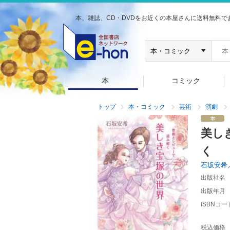
本、雑誌、CD・DVDをお近くの本屋さんに送料無料で
本
コミック
トップ
本・コミック
芸術
演劇
美し
く
石坂安希
出版社名
出版年月
ISBNコー
税込価格