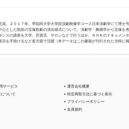
究員。２０１７年、早稲田大学大学院演劇映像学コース日本演劇学にて博士
中心とした戦前の宝塚歌劇の演出様式について。演劇学・舞踊学から宝塚を
ダンスの講座を大学、百貨店、サロンなどで行うほか、ＮＨＫのドキュメン
展示を手掛けるなど多方面で活躍（本データはこの書籍が刊行された当時に
用サービス
運営会社概要
店について
特定商取引法に基づく表示
プライバシーポリシー
会員規約