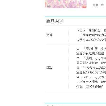
頁数・縦
商品内容
レビューを知れば、
要旨
に、宝塚歌劇の魅力
ルサイユのばら”な
１ 「夢の世界 タ
宝塚少女歌劇の結成
２ 「演劇」として
国民劇とは何か ほ
目次
３ “ベルサイユのば
宝塚版“ベルばら”の
４ レビューとタカ
レビューと演出 ほ
付録 宝塚名作紹介