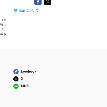
返品について
号（文
考察し
タリー
掲載さ
facebook
X
LINE