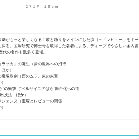
２７１Ｐ １９ｃｍ
観劇がもっと楽しくなる！歌と踊りをメインにした演目＝「レビュー」をキー
を探る。宝塚研究で博士号を取得した著者による、ディープでやさしい案内書
ど歴代の名作も数多く登場。
カラヅカ」の誕生（夢の世界への招待
 ほか）
の宝塚歌劇（西のムラ、東の東宝
か）
ら”の衝撃（“ベルサイユのばら”舞台化への道
演出技法 ほか）
ラジェンヌ（宝塚とレビューの関係
か）