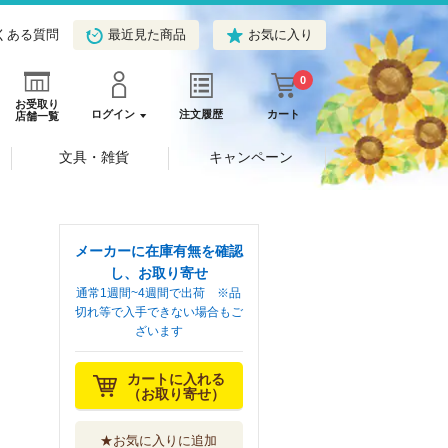
くある質問
最近見た商品
お気に入り
0
お受取り
ログイン
注文履歴
カート
店舗一覧
文具・雑貨
キャンペーン
メーカーに在庫有無を確認
し、お取り寄せ
通常1週間~4週間で出荷 ※品
切れ等で入手できない場合もご
ざいます
カートに入れる
（お取り寄せ）
★お気に入りに追加