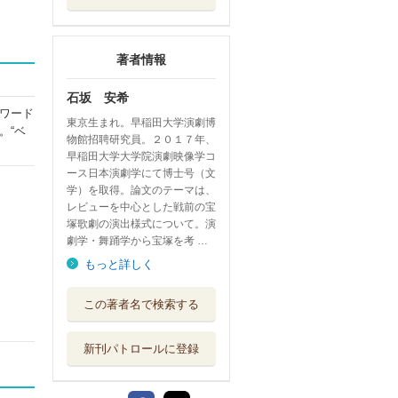
著者情報
石坂 安希
ワード
東京生まれ。早稲田大学演劇博
。“ベ
物館招聘研究員。２０１７年、
早稲田大学大学院演劇映像学コ
ース日本演劇学にて博士号（文
学）を取得。論文のテーマは、
レビューを中心とした戦前の宝
塚歌劇の演出様式について。演
劇学・舞踊学から宝塚を考 …
もっと詳しく
この著者名で検索する
新刊パトロールに登録