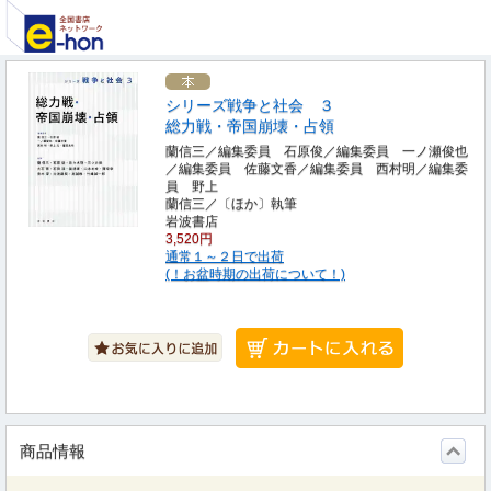
シリーズ戦争と社会 ３
総力戦・帝国崩壊・占領
蘭信三／編集委員 石原俊／編集委員 一ノ瀬俊也
／編集委員 佐藤文香／編集委員 西村明／編集委
員 野上
蘭信三／〔ほか〕執筆
岩波書店
3,520円
通常１～２日で出荷
(！お盆時期の出荷について！)
商品情報