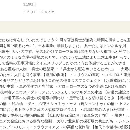
3,190円
１５９Ｐ ２４ｃｍ
士たちは何をしていたのでしょう？ 司令官は兵士が無為に時間を潰すことを
間を奪い取るために”、土木事業に動員しました。 兵士たちはトンネルを掘
水道を引いたのです。そのおかげでローマ帝国は類を見ない大都市へと発展し
ちがどのような立場や環境のもとで、どのような工法により土木工事を行って
るで当時の工事現場にタイムスリップしたかのように体感することができま
：ある匿名の人物 ・兵士の建築家 ・「兵士から暇を奪いとるために」 ・大規
のために人目を引く事業 【運河の掘削】 ・マリウスの運河 ・コルブロの運
イタリアとガリアにおけるネロのその他３つのプロジェクト 【水道建設にお
多い事業 ・軍の労働力と専門家 ・ガロ＝ローマの２つの水道における軍の
の技術者ノニウス・ダトゥスとアルジェリアのサルダエの水道 【街道の建設と
 ・街道工事への兵士の分遣隊の関わり ・皇帝が山々を切り開くとき 【橋の
の橋 ・船の橋 ・チュニジアのシュミットゥス（現シャントゥ）の橋 ・ヒス
門におけるトラヤヌス帝の大規模プログラム】 ・岩場に刻み込まれた街道 ・
の橋：並外れた技術的偉業 【鉱山や採石場における軍隊の存在】 ・坑夫とし
ニアの金鉱における多彩な役割 ・ガリア北東部の採石場の兵士たち ・シャン
エジプトのモンス・クラウディアヌスの高価な花崗岩 【植民市や都市の創設