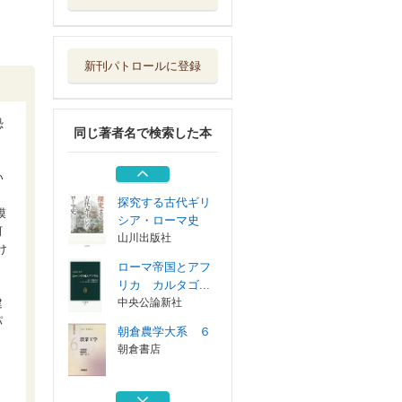
朝倉農学大系 ６
朝倉書店
新刊パトロールに登録
絵で旅するローマ
帝国時代のガリ...
マール社
恐
同じ著者名で検索した本
古代末期 ローマ
世界の変容
白水社
い
探究する古代ギリ
模
シア・ローマ史
河
山川出版社
け
ローマ帝国とアフ
リカ カルタゴ...
建
中央公論新社
パ
朝倉農学大系 ６
朝倉書店
】
絵で旅するローマ