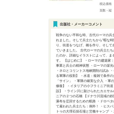
税込価格
頁数・縦
出版社・メーカーコメント
戦争のない平和な時、古代ローマの兵
れました。そして兵士たちから“暇な時
り、街道をつなげ、橋を作り、そして
ていきました。 古代ローマの兵士た
たのか、詳細なイラストによって、ま
す。 【はじめに】 ・ローマの建築家
事業と兵士の精神状態 ・ローマの栄光
・ネロとコリントス地峡開削の試み ・
る軍隊の役割】 ・水道：複雑で条件の
「サイン」 ・軍隊の確実な介入 ・軍
修復】 ・イタリアの小フラミニア街道
設】 ・ライン川に架けられたカエサル
ニアの２つの石橋 【ドナウ川流域の鉄
瀑布を迂回するための航路 ・ドロベタ
て雇われた兵士たち：例外！ ・ヒスパ
トゥの大理石採石場と労働キャンプ ・