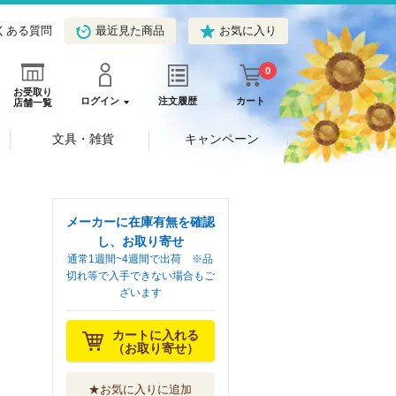
くある質問
最近見た商品
お気に入り
0
お受取り
ログイン
注文履歴
カート
店舗一覧
文具・雑貨
キャンペーン
メーカーに在庫有無を確認
し、お取り寄せ
通常1週間~4週間で出荷 ※品
切れ等で入手できない場合もご
ざいます
カートに入れる
（お取り寄せ）
★お気に入りに追加