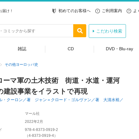
初めてのお客様へ
ご利用案内
よ
お届け！
こだわり検索
雑誌
CD
DVD・Blu-ray
その他ヨーロッパ史
ローマ軍の土木技術 街道・水道・運河
の建設事業をイラストで再現
ル・クーロン／著 ジャン＝クロード・ゴルヴァン／著 大清水裕／
マール社
2022年2月
ド
978-4-8373-0919-2
（
4-8373-0919-4
）