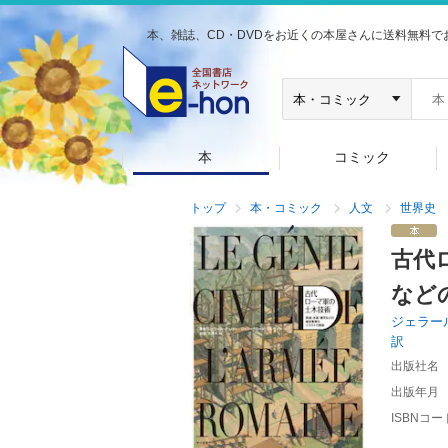
本、雑誌、CD・DVDをお近くの本屋さんに送料無料で
本
コミック
トップ
本・コミック
人文
世界史
古代
など
ジェラー
訳
出版社名
出版年月
ISBNコー