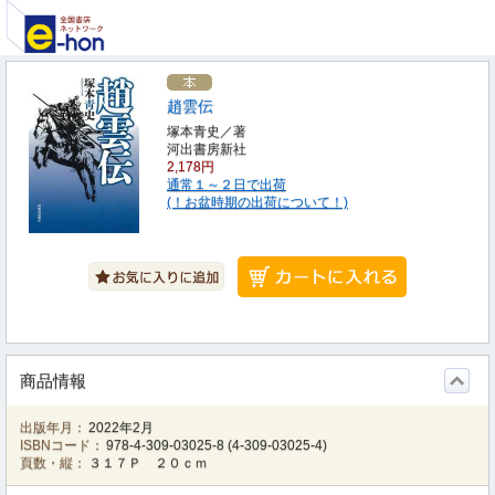
趙雲伝
塚本青史／著
河出書房新社
2,178円
通常１～２日で出荷
(！お盆時期の出荷について！)
商品情報
出版年月：
2022年2月
ISBNコード：
978-4-309-03025-8
(
4-309-03025-4
)
頁数・縦：
３１７Ｐ ２０ｃｍ