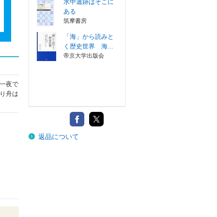
水中遺跡はそこに
ある
筑摩書房
「海」から読みと
く歴史世界 海...
帝京大学出版会
一夜で
り舟は
返品について