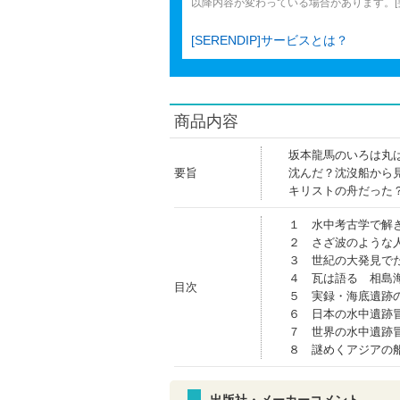
以降内容が変わっている場合があります。[要旨
[SERENDIP]サービスとは？
商品内容
坂本龍馬のいろは丸
要旨
沈んだ？沈沒船から
キリストの舟だった
１ 水中考古学で解
２ さざ波のような
３ 世紀の大発見で
４ 瓦は語る 相島
目次
５ 実録・海底遺跡
６ 日本の水中遺跡
７ 世界の水中遺跡
８ 謎めくアジアの