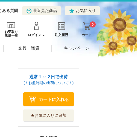
くある質問
最近見た商品
お気に入り
0
お受取り
ログイン
注文履歴
カート
店舗一覧
文具・雑貨
キャンペーン
通常１～２日で出荷
(！お盆時期の出荷について！)
カートに入れる
★お気に入りに追加