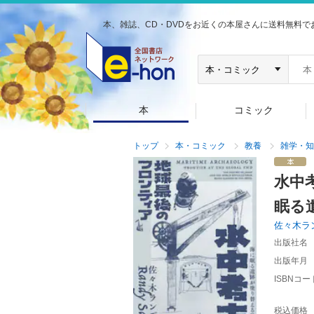
本、雑誌、CD・DVDをお近くの本屋さんに送料無料で
本
コミック
トップ
本・コミック
教養
雑学・知
水中
眠る
佐々木ラ
出版社名
出版年月
ISBNコー
税込価格