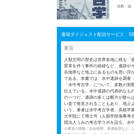
頁数・縦
S
書籍ダイジェスト配信サービス
要旨
人類文明の歴史は世界各地に残る「
変革を伴う事件の経緯など、遺跡や
岳地帯など地上にあるものを思い浮
である。本書では、水中遺跡を調査
「水中考古学」について、多数の実
伝えている。水中遺跡の代表的なも
の一つだ。遺跡の多くは断片が散ら
い姿で発見されることもあり、地上
いう。著者は水中考古学者。高校卒業
大学院にて博士号（人類学部海事考
団法人うみの考古学ラボを設立、水
※要旨の情報〔社会情勢、著者経歴など〕