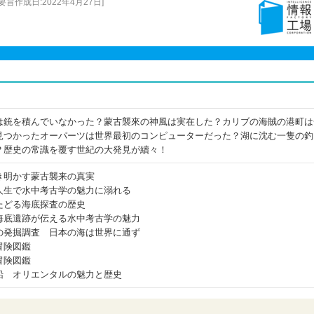
作成日:2022年4月27日]
は銃を積んでいなかった？蒙古襲來の神風は実在した？カリブの海賊の港町は
見つかったオーパーツは世界最初のコンピューターだった？湖に沈む一隻の釣
？歴史の常識を覆す世紀の大発見が續々！
き明かす蒙古襲来の真実
人生で水中考古学の魅力に溺れる
たどる海底探査の歴史
海底遺跡が伝える水中考古学の魅力
の発掘調査 日本の海は世界に通ず
冒険図鑑
冒険図鑑
船 オリエンタルの魅力と歴史