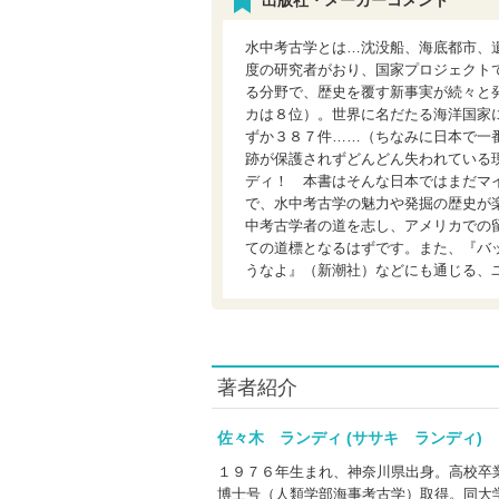
出版社・メーカーコメント
水中考古学とは…沈没船、海底都市、
度の研究者がおり、国家プロジェクト
る分野で、歴史を覆す新事実が続々と
カは８位）。世界に名だたる海洋国家
ずか３８７件……（ちなみに日本で一
跡が保護されずどんどん失われている
ディ！ 本書はそんな日本ではまだマ
で、水中考古学の魅力や発掘の歴史が
中考古学者の道を志し、アメリカでの
ての道標となるはずです。また、『バ
うなよ』（新潮社）などにも通じる、
著者紹介
佐々木 ランディ (ササキ ランディ
１９７６年生まれ、神奈川県出身。高校卒
博士号（人類学部海事考古学）取得。同大