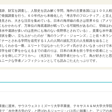
遺跡、財宝を調査し、人類史を読み解く学問。海外の主要各国には１００人程
で発掘調査を行う。６０年代から本格化した「考古学のフロンティア」と言え
発見され、大きな注目を集めている。日本の海岸線の長さは世界６位（アメリ
にもかかわらず、万単位の海底遺跡が眠っている可能性があるのに、登録はわ
番水中遺跡が多いのは意外にも海のない長野県とされている）。貴重な水中遺
現状を憂い、立ち上がったのが「海のランディ・ジョーンズ」こと佐々木ラン
イナーとされる学問を追究する１人の人間の波乱万丈の人生航路を辿ること
楽しくわかる一冊。エリートではなかったランディ氏がささいなきっかけで水
留学を経て夢をかなえるまでの道のりは、日本の未来を担う学生や若者にとっ
ッタを倒しにアフリカへ』（光文社）『鳥類学者だからって、鳥が好きだと思
ユニークな学者ノンフィクションとしても読みごたえたっぷりです。
)
業後に渡米。サウスウェストミズーリ大学卒業後、テキサスＡ＆Ｍ大学大学
学で「水中考古学の父」と呼ばれるジョージ・バス氏に師事した。アジアの