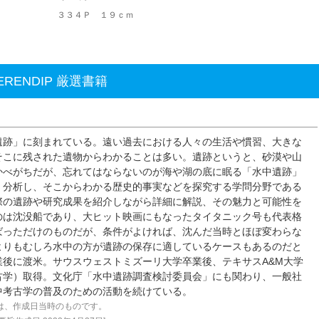
３３４Ｐ １９ｃｍ
ERENDIP 厳選書籍
遺跡」に刻まれている。遠い過去における人々の生活や慣習、大きな
そこに残された遺物からわかることは多い。遺跡というと、砂漠や山
かべがちだが、忘れてはならないのが海や湖の底に眠る「水中遺跡」
・分析し、そこからわかる歴史的事実などを探究する学問分野である
際の遺跡や研究成果を紹介しながら詳細に解説、その魅力と可能性を
のは沈没船であり、大ヒット映画にもなったタイタニック号も代表格
ばっただけのものだが、条件がよければ、沈んだ当時とほぼ変わらな
よりもむしろ水中の方が遺跡の保存に適しているケースもあるのだと
後に渡米。サウスウェストミズーリ大学卒業後、テキサスA&M大学
古学）取得。文化庁「水中遺跡調査検討委員会」にも関わり、一般社
中考古学の普及のための活動を続けている。
は、作成日当時のものです。