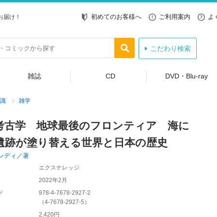
初めてのお客様へ
ご利用案内
よ
お届け！
こだわり検索
雑誌
CD
DVD・Blu-ray
識
雑学
考古学 地球最後のフロンティア 海に
遺跡が塗り替える世界と日本の歴史
ンディ／著
エクスナレッジ
2022年2月
ド
978-4-7678-2927-2
（
4-7678-2927-5
）
2,420円