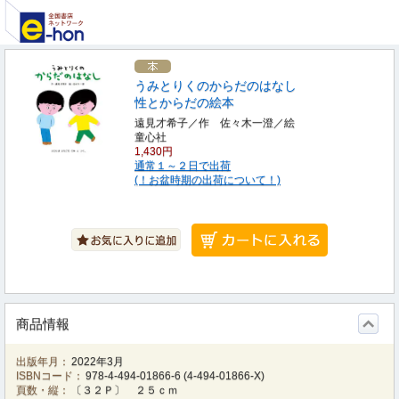
うみとりくのからだのはなし
性とからだの絵本
遠見才希子／作 佐々木一澄／絵
童心社
1,430円
通常１～２日で出荷
(！お盆時期の出荷について！)
商品情報
出版年月：
2022年3月
ISBNコード：
978-4-494-01866-6
(
4-494-01866-X
)
頁数・縦：
〔３２Ｐ〕 ２５ｃｍ