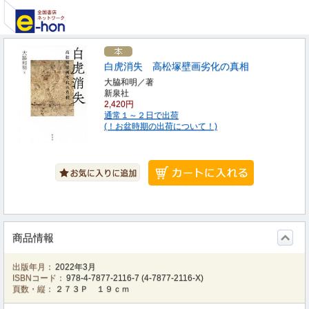
白虎消失 高松塚壁画劣化の真相
大脇和明／著
新泉社
2,420円
通常１～２日で出荷
(！お盆時期の出荷について！)
商品情報
出版年月：
2022年3月
ISBNコード：
978-4-7877-2116-7
(
4-7877-2116-X
)
頁数・縦：
２７３Ｐ １９ｃｍ