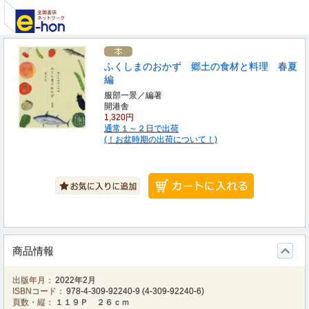
ふくしまのおかず 郷土の食材と料理 春夏
編
服部一景／編著
開港舎
1,320円
通常１～２日で出荷
(！お盆時期の出荷について！)
商品情報
出版年月：
2022年2月
ISBNコード：
978-4-309-92240-9
(
4-309-92240-6
)
頁数・縦：
１１９Ｐ ２６ｃｍ