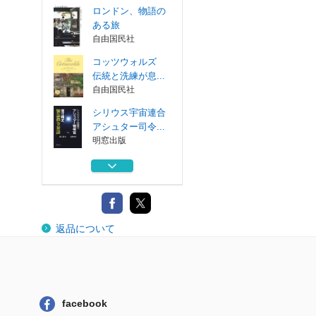
ロンドン、物語の
ある旅
自由国民社
コッツウォルズ
伝統と洗練が息...
自由国民社
シリウス宇宙連合
アシュター司令...
明窓出版
歩いてまわる小さ
なロンドン
大和書房
ロンドン、物語の
返品について
ある旅
自由国民社
コッツウォルズ
伝統と洗練が息...
自由国民社
facebook
シリウス宇宙連合