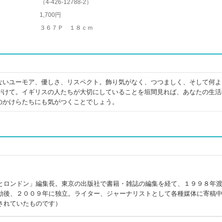
（
4-426-12788-2
）
1,700円
３６７Ｐ １８ｃｍ
ないユーモア、優しさ、リスペクト。飾り気がなく、つつましく、そして何よ
がけて。イギリスの人たちが大切にしていることを垣間見れば、あなたの生活
のかけらたちにも気がつくことでしょう。
とロンドン」編集長。東京の出版社で書籍・雑誌の編集を経て、１９９８年
動後、２００９年に独立。ライター、ジャーナリストとして各種媒体に寄稿
されていたものです）