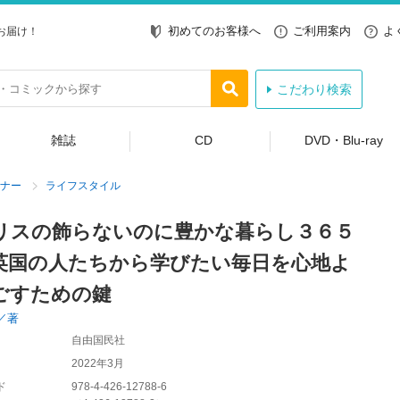
初めてのお客様へ
ご利用案内
よ
お届け！
こだわり検索
雑誌
CD
DVD・Blu-ray
ナー
ライフスタイル
リスの飾らないのに豊かな暮らし３６５
英国の人たちから学びたい毎日を心地よ
ごすための鍵
／著
自由国民社
2022年3月
ド
978-4-426-12788-6