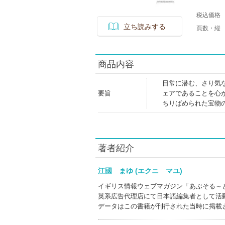
税込価格
立ち読みする
頁数・縦
商品内容
日常に潜む、さり気
要旨
ェアであることを心
ちりばめられた宝物
著者紹介
江國 まゆ (エクニ マユ)
イギリス情報ウェブマガジン「あぶそる～
英系広告代理店にて日本語編集者として活
データはこの書籍が刊行された当時に掲載