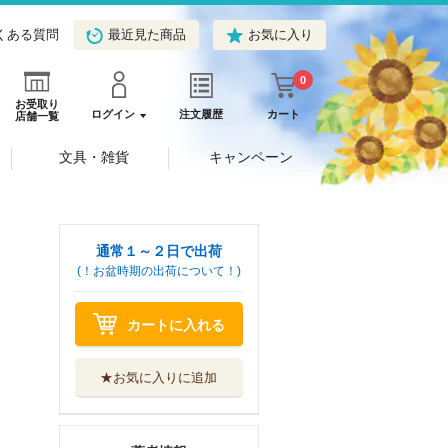
くある質問
最近見た商品
お気に入り
0
お受取り
ログイン
注文履歴
カート
店舗一覧
文具・雑貨
キャンペーン
通常１～２日で出荷
(！お盆時期の出荷について！)
カートに入れる
★お気に入りに追加