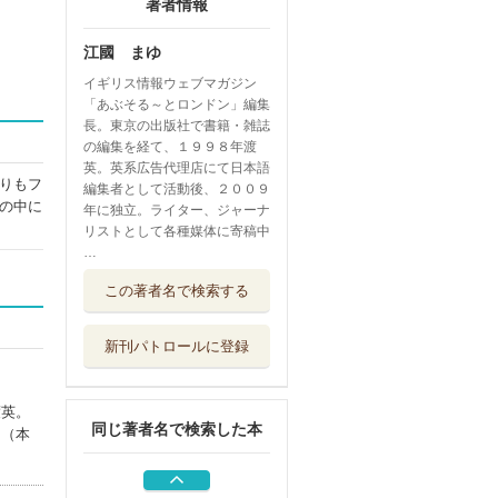
著者情報
江國 まゆ
イギリス情報ウェブマガジン
「あぶそる～とロンドン」編集
長。東京の出版社で書籍・雑誌
の編集を経て、１９９８年渡
英。英系広告代理店にて日本語
りもフ
編集者として活動後、２００９
の中に
年に独立。ライター、ジャーナ
リストとして各種媒体に寄稿中
…
コッツウォルズ
この著者名で検索する
伝統と洗練が息...
自由国民社
新刊パトロールに登録
シリウス宇宙連合
アシュター司令...
明窓出版
渡英。
同じ著者名で検索した本
中（本
歩いてまわる小さ
なロンドン
大和書房