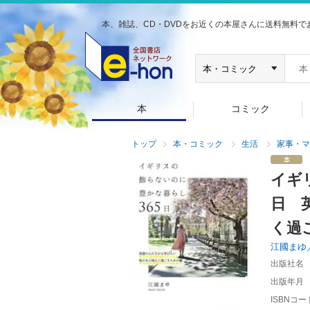
本、雑誌、CD・DVDをお近くの本屋さんに送料無料で
本
コミック
トップ
本・コミック
生活
家事・マ
イギ
日 
く過
江國まゆ
出版社名
出版年月
ISBNコー