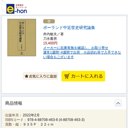
ポーランド中近世史研究論集
井内敏夫／著
刀水書房
15,400円
メーカーに在庫有無を確認し、お取り寄せ
通常1週間~4週間で出荷 ※品切れ等で入手できな
い場合もございます
商品情報
出版年月：
2022年2月
ISBNコード：
978-4-88708-463-6
(
4-88708-463-3
)
頁数・縦：
９３５Ｐ ２２ｃｍ