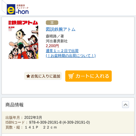
図説鉄腕アトム
森晴路／著
河出書房新社
2,200円
通常１～２日で出荷
(！お盆時期の出荷について！)
商品情報
出版年月：
2022年3月
ISBNコード：
978-4-309-29191-8
(
4-309-29191-0
)
頁数・縦：
１４１Ｐ ２２ｃｍ