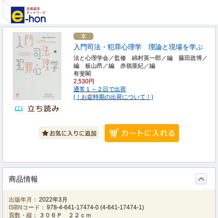
入門司法・犯罪心理学 理論と現場を学ぶ
法と心理学会／監修 綿村英一郎／編 藤田政博／
編 板山昂／編 赤嶺亜紀／編
有斐閣
2,530円
通常１～２日で出荷
(！お盆時期の出荷について！)
商品情報
出版年月：
2022年3月
ISBNコード：
978-4-641-17474-0
(
4-641-17474-1
)
頁数・縦：
３０６Ｐ ２２ｃｍ