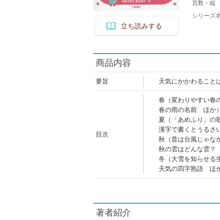
頁数・縦
シリーズ
立ち読みする
商品内容
要旨
天気にかかわること
春（変わりやすい春
春の雨の名前 ほか
夏（「あめふり」の
漢字で書くとうるさ
目次
秋（昔は台風じゃな
秋の雲はどんな雲？
冬（大雪を知らせる
天気の四字熟語 ほ
著者紹介