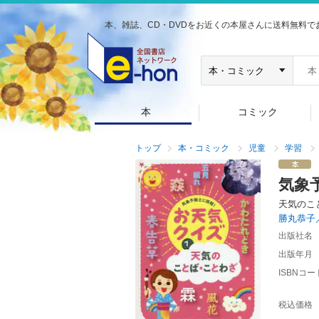
本、雑誌、CD・DVDをお近くの本屋さんに送料無料で
本
コミック
トップ
本・コミック
児童
学習
気象
天気のこ
勝丸恭子
出版社名
出版年月
ISBNコー
税込価格