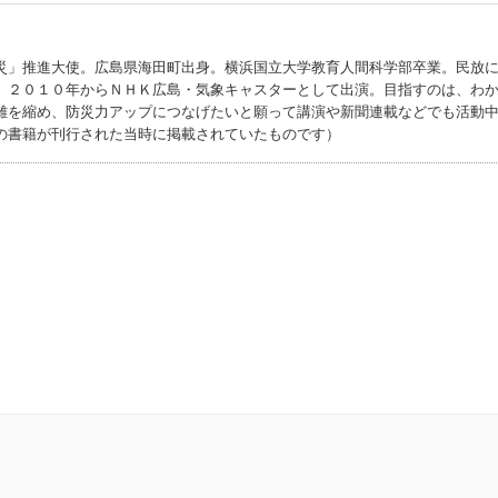
災」推進大使。広島県海田町出身。横浜国立大学教育人間科学部卒業。民放
、２０１０年からＮＨＫ広島・気象キャスターとして出演。目指すのは、わ
離を縮め、防災力アップにつなげたいと願って講演や新聞連載などでも活動
の書籍が刊行された当時に掲載されていたものです）