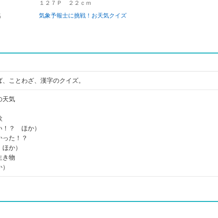
１２７Ｐ ２２ｃｍ
名
気象予報士に挑戦！お天気クイズ
ば、ことわざ、漢字のクイズ。
の天気
）
歌
い！？ ほか）
かった！？
 ほか）
生き物
か）