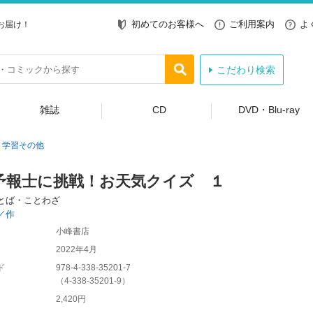
初めてのお客様へ
ご利用案内
よ
お届け！
こだわり検索
雑誌
CD
DVD・Blu-ray
学習その他
予報士に挑戦！お天気クイズ １
とば・ことわざ
／作
小峰書店
2022年4月
ド
978-4-338-35201-7
（
4-338-35201-9
）
2,420円