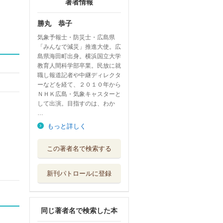
著者情報
勝丸 恭子
気象予報士・防災士・広島県
「みんなで減災」推進大使。広
島県海田町出身。横浜国立大学
教育人間科学部卒業。民放に就
職し報道記者や中継ディレクタ
ーなどを経て、２０１０年から
ＮＨＫ広島・気象キャスターと
して出演。目指すのは、わか
…
もっと詳しく
気象予報士に挑戦
この著者名で検索する
！お天気クイズ...
小峰書店
新刊パトロールに登録
気象予報士に挑戦
！お天気クイズ...
小峰書店
同じ著者名で検索した本
気象予報士に挑戦