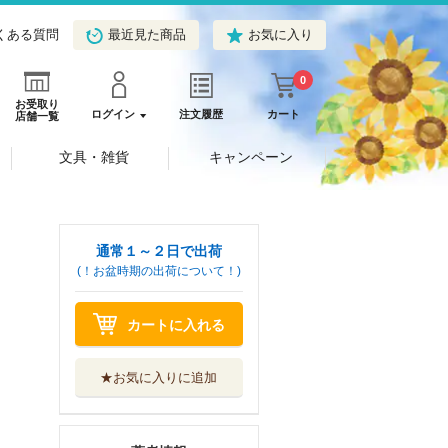
くある質問
最近見た商品
お気に入り
0
お受取り
ログイン
注文履歴
カート
店舗一覧
文具・雑貨
キャンペーン
通常１～２日で出荷
(！お盆時期の出荷について！)
カートに入れる
★お気に入りに追加