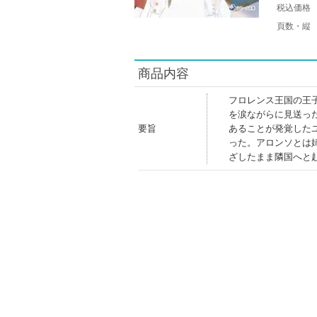
税込価格
頁数・縦
商品内容
フロレンス王国の王
を涙ながらに見送っ
要旨
あることが発覚した
った。アロンソとは
ざしたまま隣国へと