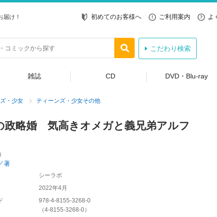
初めてのお客様へ
ご利用案内
よ
お届け！
こだわり検索
雑誌
CD
DVD・Blu-ray
ズ・少女
ティーンズ・少女その他
の政略婚 気高きオメガと義兄弟アルフ
庫
／著
シーラボ
2022年4月
ド
978-4-8155-3268-0
（
4-8155-3268-0
）