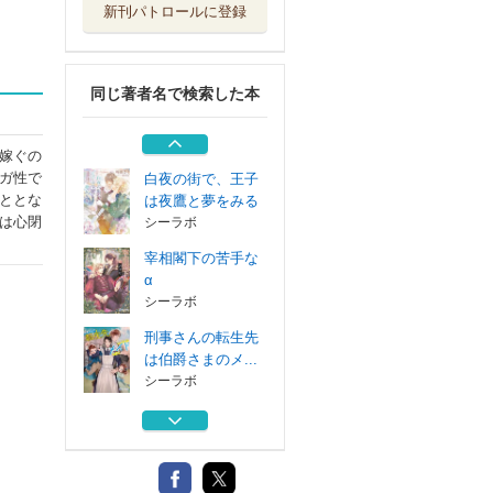
新刊パトロールに登録
一心恋情 皇帝の
番と秘密の子
シーラボ
同じ著者名で検索した本
灼熱の若王と秘さ
れたオメガ騎士
シーラボ
嫁ぐの
ガ性で
白夜の街で、王子
ととな
は夜鷹と夢をみる
は心閉
シーラボ
宰相閣下の苦手な
α
シーラボ
刑事さんの転生先
は伯爵さまのメ...
シーラボ
一心恋情 皇帝の
番と秘密の子
シーラボ