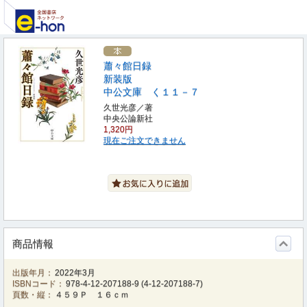
蕭々館日録
新装版
中公文庫 く１１－７
久世光彦／著
中央公論新社
1,320円
現在ご注文できません
商品情報
出版年月：
2022年3月
ISBNコード：
978-4-12-207188-9
(
4-12-207188-7
)
頁数・縦：
４５９Ｐ １６ｃｍ