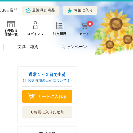
くある質問
最近見た商品
お気に入り
0
お受取り
ログイン
注文履歴
カート
店舗一覧
文具・雑貨
キャンペーン
通常１～２日で出荷
(！お盆時期の出荷について！)
カートに入れる
★お気に入りに追加