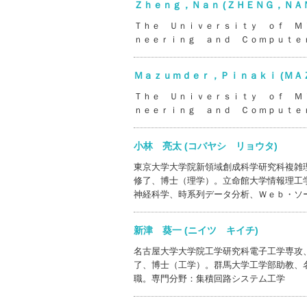
Ｚｈｅｎｇ，Ｎａｎ (ＺＨＥＮＧ，Ｎ
Ｔｈｅ Ｕｎｉｖｅｒｓｉｔｙ ｏｆ Ｍ
ｎｅｅｒｉｎｇ ａｎｄ Ｃｏｍｐｕｔｅ
Ｍａｚｕｍｄｅｒ，Ｐｉｎａｋｉ (Ｍ
Ｔｈｅ Ｕｎｉｖｅｒｓｉｔｙ ｏｆ Ｍ
ｎｅｅｒｉｎｇ ａｎｄ Ｃｏｍｐｕｔｅ
小林 亮太 (コバヤシ リョウタ)
東京大学大学院新領域創成科学研究科複雑
修了、博士（理学）。立命館大学情報理工
神経科学、時系列データ分析、Ｗｅｂ・ソ
新津 葵一 (ニイツ キイチ)
名古屋大学大学院工学研究科電子工学専攻
了、博士（工学）。群馬大学工学部助教、
職。専門分野：集積回路システム工学