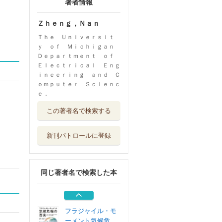
著者情報
Ｚｈｅｎｇ，Ｎａｎ
Ｔｈｅ Ｕｎｉｖｅｒｓｉｔ
ｙ ｏｆ Ｍｉｃｈｉｇａｎ
Ｄｅｐａｒｔｍｅｎｔ ｏｆ
Ｅｌｅｃｔｒｉｃａｌ Ｅｎｇ
ｉｎｅｅｒｉｎｇ ａｎｄ Ｃ
ｏｍｐｕｔｅｒ Ｓｃｉｅｎｃ
ｅ．
原理がわかると視
この著者名で検索する
点がかわる医療...
共立出版
新刊パトロールに登録
Ｕｎｉｔｙバイブ
ル Ｒ５夏号
ボーンデジタル
同じ著者名で検索した本
ＡＩ新世 人工知
能と人類の行方
文藝春秋
フラジャイル・モ
ーメント気候危...