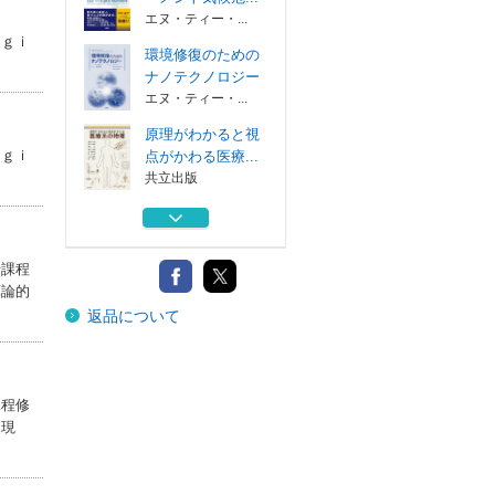
エヌ・ティー・...
ｎｇｉ
環境修復のための
ナノテクノロジー
エヌ・ティー・...
原理がわかると視
ｎｇｉ
点がかわる医療...
共立出版
Ｕｎｉｔｙバイブ
ル Ｒ５夏号
ボーンデジタル
士課程
算論的
ＡＩ新世 人工知
返品について
能と人類の行方
文藝春秋
フラジャイル・モ
ーメント気候危...
課程修
エヌ・ティー・...
り現
環境修復のための
ナノテクノロジー