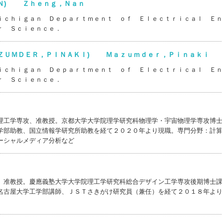
ＡＮ) Ｚｈｅｎｇ，Ｎａｎ
ｉｃｈｉｇａｎ Ｄｅｐａｒｔｍｅｎｔ ｏｆ Ｅｌｅｃｔｒｉｃａｌ Ｅ
ｒ Ｓｃｉｅｎｃｅ．
ＡＺＵＭＤＥＲ，ＰＩＮＡＫＩ) Ｍａｚｕｍｄｅｒ，Ｐｉｎａｋｉ
ｉｃｈｉｇａｎ Ｄｅｐａｒｔｍｅｎｔ ｏｆ Ｅｌｅｃｔｒｉｃａｌ Ｅ
ｒ Ｓｃｉｅｎｃｅ．
理工学専攻、准教授。京都大学大学院理学研究科物理学・宇宙物理学専攻博
学部助教、国立情報学研究所助教を経て２０２０年より現職。専門分野：計
ーシャルメディア分析など
、准教授。慶應義塾大学大学院理工学研究科総合デザイン工学専攻後期博士
名古屋大学工学部講師、ＪＳＴさきがけ研究員（兼任）を経て２０１８年よ