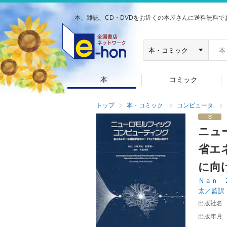
本、雑誌、CD・DVDをお近くの本屋さんに送料無料で
本
コミック
トップ
本・コミック
コンピュータ
ニュ
省エ
に向
Ｎａｎ 
太／監訳
出版社名
出版年月