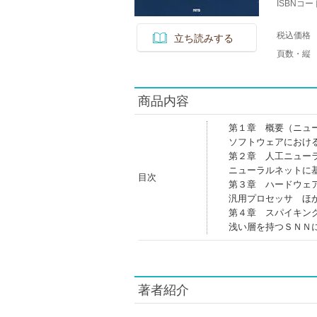
ISBNコー
税込価格
立ち読みする
頁数・縦
商品内容
第１章 概要（ニュ
ソフトウェアにおけ
第２章 人工ニュー
ニューラルネットに
目次
第３章 ハードウェ
汎用プロセッサ ほ
第４章 スパイキン
浅い層を持つＳＮＮ
著者紹介