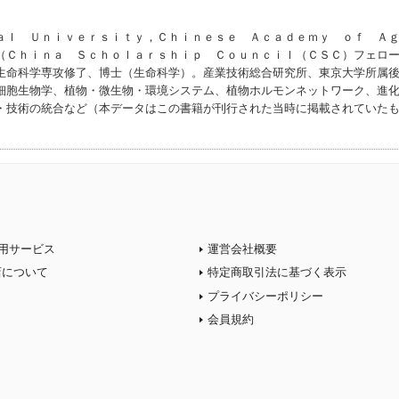
ａｌ Ｕｎｉｖｅｒｓｉｔｙ，Ｃｈｉｎｅｓｅ Ａｃａｄｅｍｙ ｏｆ Ａ
（Ｃｈｉｎａ Ｓｃｈｏｌａｒｓｈｉｐ Ｃｏｕｎｃｉｌ（ＣＳＣ）フェロ
生命科学専攻修了、博士（生命科学）。産業技術総合研究所、東京大学所属
細胞生物学、植物・微生物・環境システム、植物ホルモンネットワーク、進
・技術の統合など（本データはこの書籍が刊行された当時に掲載されていた
用サービス
運営会社概要
店について
特定商取引法に基づく表示
プライバシーポリシー
会員規約