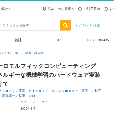
初めてのお客様へ
ご利用案内
よ
お届け！
こだわり検索
雑誌
CD
DVD・Blu-ray
パソコン一般
教養、読み物
ーロモルフィックコンピューティング
ネルギーな機械学習のハードウェア実装
けて
Ｚｈｅｎｇ／原著 Ｐｉｎａｋｉ Ｍａｚｕｍｄｅｒ／原著 小林亮
 新津葵一／監訳 大前
エヌ・ティー・エス
2022年3月