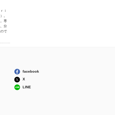
エヌ・ティー・...
原理がわかると視
ｇｒｉ
点がかわる医療...
ー）。
共立出版
後。専
化、分
Ｕｎｉｔｙバイブ
もので
ル Ｒ５夏号
ボーンデジタル
ＡＩ新世 人工知
能と人類の行方
文藝春秋
facebook
X
LINE