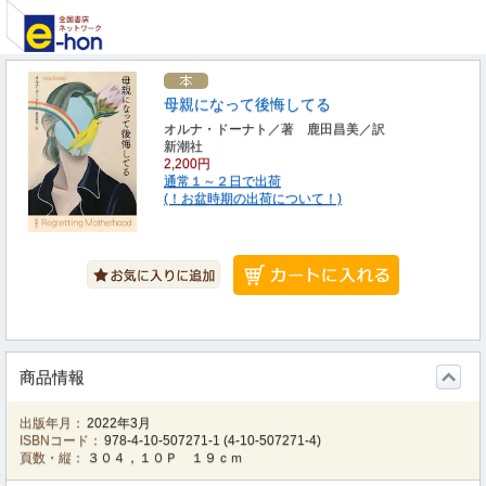
母親になって後悔してる
オルナ・ドーナト／著 鹿田昌美／訳
新潮社
2,200円
通常１～２日で出荷
(！お盆時期の出荷について！)
商品情報
出版年月：
2022年3月
ISBNコード：
978-4-10-507271-1
(
4-10-507271-4
)
頁数・縦：
３０４，１０Ｐ １９ｃｍ