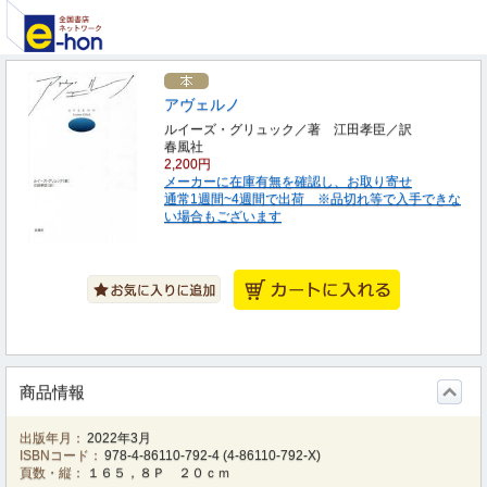
アヴェルノ
ルイーズ・グリュック／著 江田孝臣／訳
春風社
2,200円
メーカーに在庫有無を確認し、お取り寄せ
通常1週間~4週間で出荷 ※品切れ等で入手できな
い場合もございます
商品情報
出版年月：
2022年3月
ISBNコード：
978-4-86110-792-4
(
4-86110-792-X
)
頁数・縦：
１６５，８Ｐ ２０ｃｍ