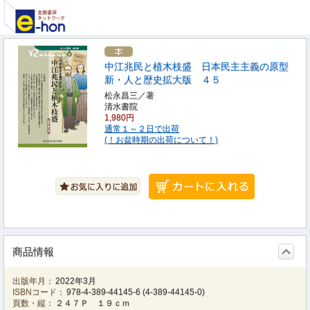
中江兆民と植木枝盛 日本民主主義の原型
新・人と歴史拡大版 ４５
松永昌三／著
清水書院
1,980円
通常１～２日で出荷
(！お盆時期の出荷について！)
商品情報
出版年月：
2022年3月
ISBNコード：
978-4-389-44145-6
(
4-389-44145-0
)
頁数・縦：
２４７Ｐ １９ｃｍ