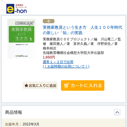
実務家教員という生き方 人生１００年時代
の新しい「知」の実践
実務家教員ＣＯＥプロジェクト／編 川山竜二／監
修 篠田雅人／著 富井久義／著 伴野崇生／著
橋本純次
先端教育機構社会構想大学院大学出版部
1,650円
通常１～２日で出荷
(！お盆時期の出荷について！)
商品情報
出版年月：
2022年3月