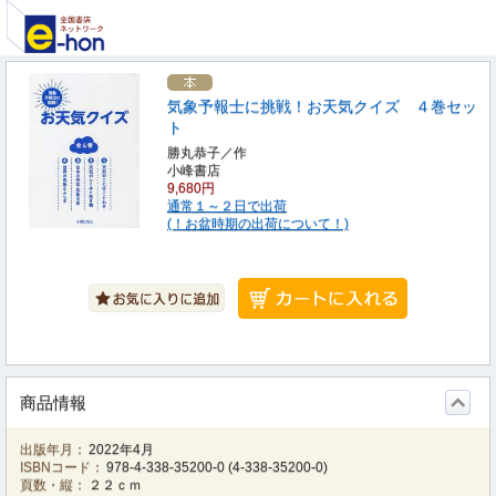
気象予報士に挑戦！お天気クイズ ４巻セッ
ト
勝丸恭子／作
小峰書店
9,680円
通常１～２日で出荷
(！お盆時期の出荷について！)
商品情報
出版年月：
2022年4月
ISBNコード：
978-4-338-35200-0
(
4-338-35200-0
)
頁数・縦：
２２ｃｍ