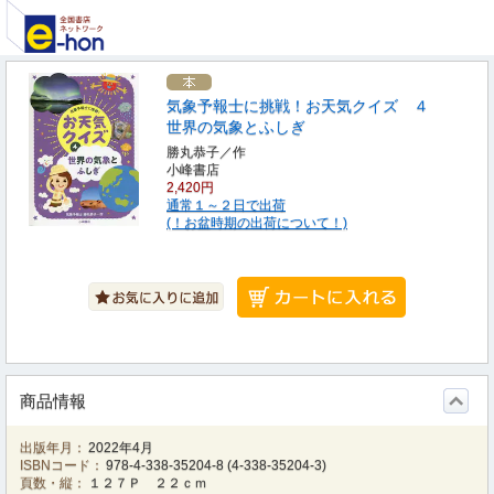
気象予報士に挑戦！お天気クイズ ４
世界の気象とふしぎ
勝丸恭子／作
小峰書店
2,420円
通常１～２日で出荷
(！お盆時期の出荷について！)
商品情報
出版年月：
2022年4月
ISBNコード：
978-4-338-35204-8
(
4-338-35204-3
)
頁数・縦：
１２７Ｐ ２２ｃｍ