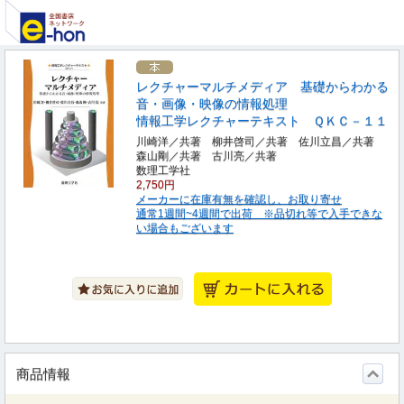
レクチャーマルチメディア 基礎からわかる
音・画像・映像の情報処理
情報工学レクチャーテキスト ＱＫＣ－１１
川崎洋／共著 柳井啓司／共著 佐川立昌／共著
森山剛／共著 古川亮／共著
数理工学社
2,750円
メーカーに在庫有無を確認し、お取り寄せ
通常1週間~4週間で出荷 ※品切れ等で入手できな
い場合もございます
商品情報