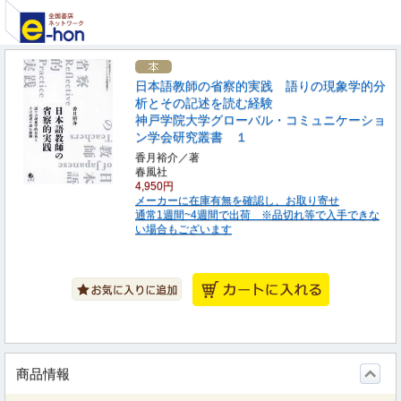
日本語教師の省察的実践 語りの現象学的分
析とその記述を読む経験
神戸学院大学グローバル・コミュニケーショ
ン学会研究叢書 １
香月裕介／著
春風社
4,950円
メーカーに在庫有無を確認し、お取り寄せ
通常1週間~4週間で出荷 ※品切れ等で入手できな
い場合もございます
商品情報