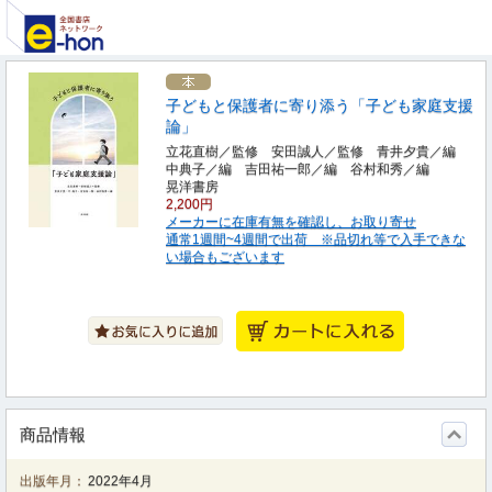
子どもと保護者に寄り添う「子ども家庭支援
論」
立花直樹／監修 安田誠人／監修 青井夕貴／編
中典子／編 吉田祐一郎／編 谷村和秀／編
晃洋書房
2,200円
メーカーに在庫有無を確認し、お取り寄せ
通常1週間~4週間で出荷 ※品切れ等で入手できな
い場合もございます
商品情報
出版年月：
2022年4月