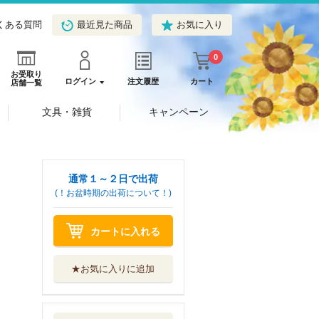
くある質問
最近見た商品
お気に入り
0
お受取り
ログイン
注文履歴
カート
店舗一覧
文具・雑貨
キャンペーン
通常１～２日で出荷
(！お盆時期の出荷について！)
カートに入れる
★お気に入りに追加
コルチャク ゲッ
トー日記
みすず書房