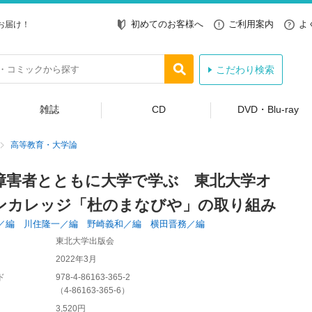
初めてのお客様へ
ご利用案内
よ
お届け！
こだわり検索
雑誌
CD
DVD・Blu-ray
高等教育・大学論
障害者とともに大学で学ぶ 東北大学オ
ンカレッジ「杜のまなびや」の取り組み
／編 川住隆一／編 野崎義和／編 横田晋務／編
東北大学出版会
2022年3月
ド
978-4-86163-365-2
（
4-86163-365-6
）
3,520円