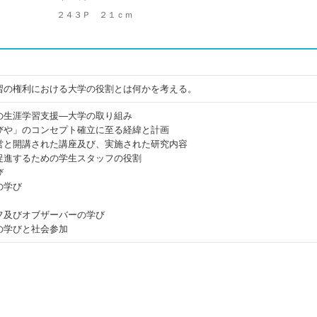
２４３Ｐ ２１ｃｍ
習の権利における大学の役割とは何かを考える。
の生涯学習支援―大学の取り組み
びや」のコンセプト確立に至る経緯と計画
営と開講された講座及び、実施された研究内容
促進するための学生スタッフの役割
び
の学び
フ及びオブザーバーの学び
の学びと社会参加