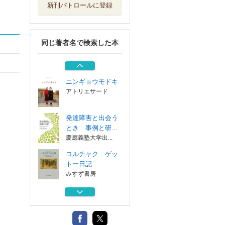
新刊パトロールに登録
障害から始まるイ
ノベーション ...
北大路書房
同じ著者名で検索した本
精神分析とユング
心理学
放送大学教育振...
ニンギョウモドキ
アトリエサード
発達障害と出会う
とき 事例と研...
慶應義塾大学出...
コルチャク ゲッ
トー日記
みすず書房
障害から始まるイ
ノベーション ...
北大路書房