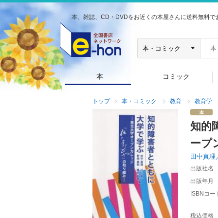
本、雑誌、CD・DVDをお近くの本屋さんに送料無料で
本
コミック
トップ
本・コミック
教育
教育学
知的
ープ
田中真理
出版社名
出版年月
ISBNコー
税込価格