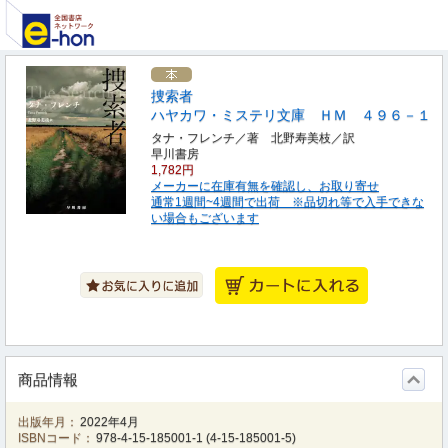
捜索者
ハヤカワ・ミステリ文庫 ＨＭ ４９６－１
タナ・フレンチ／著 北野寿美枝／訳
早川書房
1,782円
メーカーに在庫有無を確認し、お取り寄せ
通常1週間~4週間で出荷 ※品切れ等で入手できな
い場合もございます
商品情報
出版年月：
2022年4月
ISBNコード：
978-4-15-185001-1
(
4-15-185001-5
)