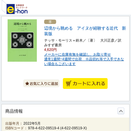
辺境から眺める アイヌが経験する近代 新
装版
テッサ・モーリス＝鈴木／〔著〕 大川正彦／訳
みすず書房
4,620円
メーカーに在庫有無を確認し、お取り寄せ
通常1週間~4週間で出荷 ※品切れ等で入手できな
い場合もございます
商品情報
出版年月：
2022年5月
ISBNコード：
978-4-622-09519-4
(
4-622-09519-X
)