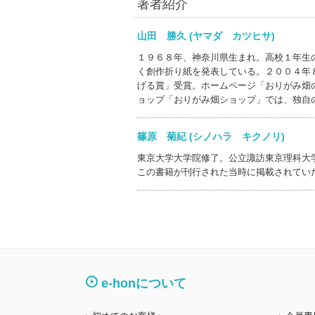
著者紹介
山田 勝久 (ヤマダ カツヒサ)
１９６８年、神奈川県生まれ。高校１年生
く創作折り紙を発表している。２００４年
げる賞」受賞。ホームページ「おりがみ畑
ョップ「おりがみ畑ショップ」では、独自
篠原 菊紀 (シノハラ キクノリ)
東京大学大学院修了。公立諏訪東京理科大
この書籍が刊行された当時に掲載されてい
e-honについて