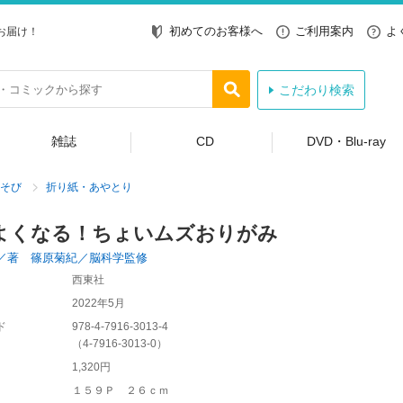
初めてのお客様へ
ご利用案内
よ
お届け！
こだわり検索
雑誌
CD
DVD・Blu-ray
そび
折り紙・あやとり
よくなる！ちょいムズおりがみ
／著 篠原菊紀／脳科学監修
西東社
2022年5月
ド
978-4-7916-3013-4
（
4-7916-3013-0
）
1,320円
１５９Ｐ ２６ｃｍ