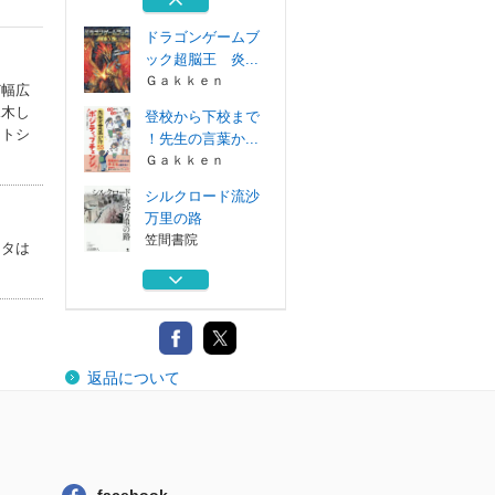
ブティック社
ドラゴンゲームブ
ック超脳王 炎...
Ｇａｋｋｅｎ
ど幅広
水木し
登校から下校まで
ットシ
！先生の言葉か...
Ｇａｋｋｅｎ
シルクロード流沙
万里の路
笠間書院
ータは
イラストで楽しむ
脳活ドリル犬の...
成美堂出版
解いて楽しい学ん
返品について
で楽しい日本の...
ブティック社
ドラゴンゲームブ
ック超脳王 炎...
Ｇａｋｋｅｎ