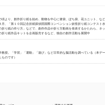
の頃より、創作折り紙を始め、動物を中心に箸袋、ぽち袋、花ユニット、な
８月、「第１０回記念折紙探偵団国際コンベンション妖怪折り紙コンテスト
の折り紙の作り方」などで、創作作品や折り方動画を発表するかたわら、ネ
の折り紙作品キットを企画販売するなど、独自の創作活動を展開中
学教授。「学習」「運動」「遊び」など日常的な脳活動を調べている（本デ
たものです）