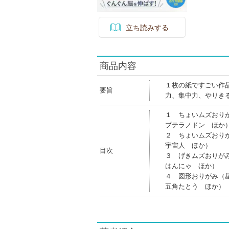
立ち読みする
商品内容
１枚の紙ですごい作
要旨
力、集中力、やりき
１ ちょいムズおり
プテラノドン ほか
２ ちょいムズおり
宇宙人 ほか）
目次
３ げきムズおりが
はんにゃ ほか）
４ 図形おりがみ（
五角たとう ほか）