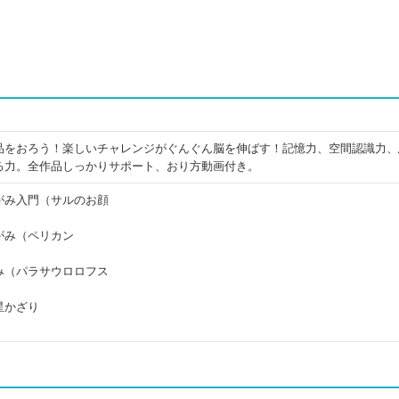
品をおろう！楽しいチャレンジがぐんぐん脳を伸ばす！記憶力、空間認識力、
る力。全作品しっかりサポート、おり方動画付き。
がみ入門（サルのお顔
）
がみ（ペリカン
み（パラサウロロフス
星かざり