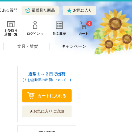
くある質問
最近見た商品
お気に入り
0
お受取り
ログイン
注文履歴
カート
店舗一覧
文具・雑貨
キャンペーン
通常１～２日で出荷
(！お盆時期の出荷について！)
カートに入れる
★お気に入りに追加