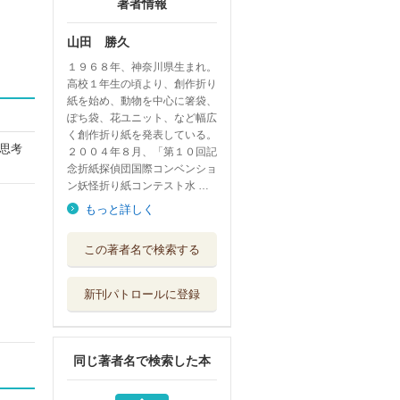
著者情報
山田 勝久
１９６８年、神奈川県生まれ。
高校１年生の頃より、創作折り
紙を始め、動物を中心に箸袋、
ぽち袋、花ユニット、など幅広
く創作折り紙を発表している。
思考
２００４年８月、「第１０回記
念折紙探偵団国際コンベンショ
ン妖怪折り紙コンテスト水 …
もっと詳しく
シルクロード流沙
この著者名で検索する
万里の路
笠間書院
新刊パトロールに登録
イラストで楽しむ
脳活ドリル犬の...
成美堂出版
同じ著者名で検索した本
解いて楽しい学ん
で楽しい日本の...