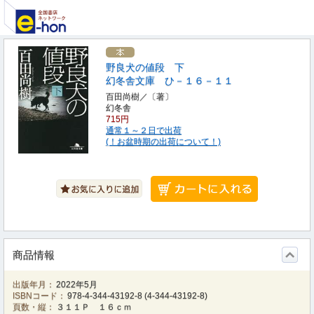
野良犬の値段 下
幻冬舎文庫 ひ－１６－１１
百田尚樹／〔著〕
幻冬舎
715円
通常１～２日で出荷
(！お盆時期の出荷について！)
商品情報
出版年月：
2022年5月
ISBNコード：
978-4-344-43192-8
(
4-344-43192-8
)
頁数・縦：
３１１Ｐ １６ｃｍ