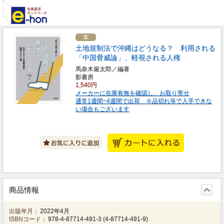
土地規制法で沖縄はどうなる？ 利用される
「中国脅威論」、軽視される人権
馬奈木厳太郎／編著
影書房
1,540円
メーカーに在庫有無を確認し、お取り寄せ
通常1週間~4週間で出荷 ※品切れ等で入手できな
い場合もございます
商品情報
出版年月：
2022年4月
ISBNコード：
978-4-87714-491-3
(
4-87714-491-9
)