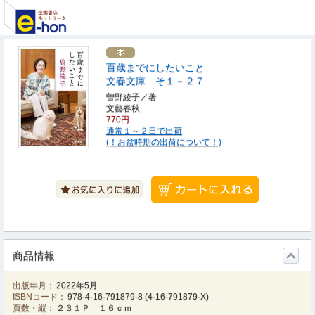
百歳までにしたいこと
文春文庫 そ１－２７
曽野綾子／著
文藝春秋
770円
通常１～２日で出荷
(！お盆時期の出荷について！)
商品情報
出版年月：
2022年5月
ISBNコード：
978-4-16-791879-8
(
4-16-791879-X
)
頁数・縦：
２３１Ｐ １６ｃｍ