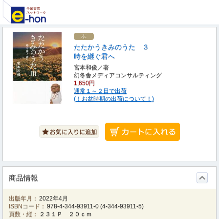
たたかうきみのうた ３
時を継ぐ君へ
宮本和俊／著
幻冬舎メディアコンサルティング
1,650円
通常１～２日で出荷
(！お盆時期の出荷について！)
商品情報
出版年月：
2022年4月
ISBNコード：
978-4-344-93911-0
(
4-344-93911-5
)
頁数・縦：
２３１Ｐ ２０ｃｍ