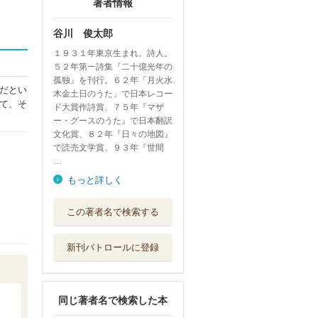
著者情報
谷川 俊太郎
１９３１年東京生まれ。詩人。
５２年第一詩集『二十億光年の
孤独』を刊行。６２年「月火水
だとい
木金土日のうた」で日本レコー
て、そ
ド大賞作詩賞、７５年『マザ
ー・グースのうた』で日本翻訳
文化賞、８２年『日々の地図』
で読売文学賞、９３年『世間
…
もっと詳しく
空気の教育
この著者名で検索する
筑摩書房
新刊パトロールに登録
かべとじめん 愛
蔵版
メノキ書房
同じ著者名で検索した本
はだか 谷川俊太