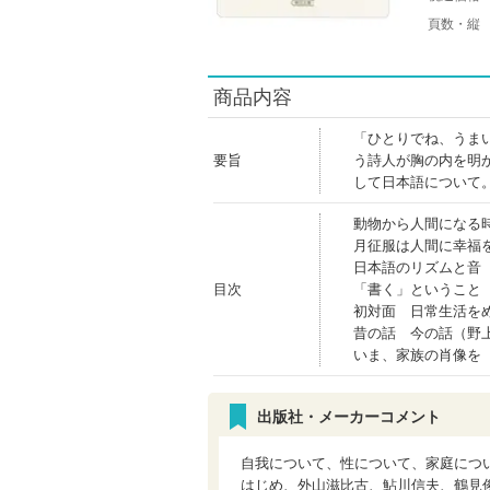
頁数・縦
商品内容
「ひとりでね、うま
要旨
う詩人が胸の内を明
して日本語について
動物から人間になる
月征服は人間に幸福
日本語のリズムと音
目次
「書く」ということ
初対面 日常生活を
昔の話 今の話（野
いま、家族の肖像を
出版社・メーカーコメント
自我について、性について、家庭につ
はじめ、外山滋比古、鮎川信夫、鶴見