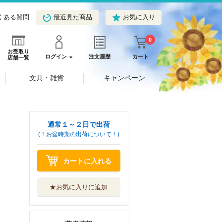
くある質問
最近見た商品
お気に入り
0
お受取り
ログイン
注文履歴
カート
店舗一覧
文具・雑貨
キャンペーン
通常１～２日で出荷
(！お盆時期の出荷について！)
カートに入れる
★お気に入りに追加