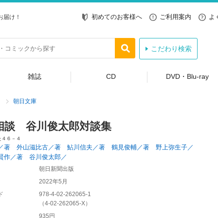
初めてのお客様へ
ご利用案内
よ
お届け！
こだわり検索
雑誌
CD
DVD・Blu-ray
朝日文庫
相談 谷川俊太郎対談集
た４６－４
／著 外山滋比古／著 鮎川信夫／著 鶴見俊輔／著 野上弥生子／
賢作／著 谷川俊太郎／
朝日新聞出版
2022年5月
ド
978-4-02-262065-1
（
4-02-262065-X
）
935円