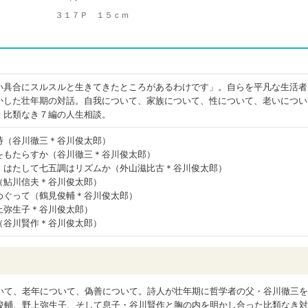
３１７Ｐ １５ｃｍ
い具合にスルスルと生きてきたところがあるわけです」。自らを平凡な生活者
かした壮年期の対話。自我について、家族について、性について、老いについ
。比類なき７編の人生相談。
時（谷川徹三＊谷川俊太郎）
をもたらすか（谷川徹三＊谷川俊太郎）
 はたして七五調はリズムか（外山滋比古＊谷川俊太郎）
（鮎川信夫＊谷川俊太郎）
めぐって（鶴見俊輔＊谷川俊太郎）
上弥生子＊谷川俊太郎）
（谷川賢作＊谷川俊太郎）
いて、老年について、偽善について。詩人が壮年期に哲学者の父・谷川徹三を
俊輔、野上弥生子、そして息子・谷川賢作と胸の内を明かし合った比類なき対