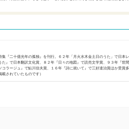
ウ)
詩集『二十億光年の孤独』を刊行。６２年「月火水木金土日のうた」で日本
うた』で日本翻訳文化賞、８２年『日々の地図』で読売文学賞、９３年『世
ソコラージュ』で鮎川信夫賞、１６年『詩に就いて』で三好達治賞ほか受賞
掲載されていたものです）