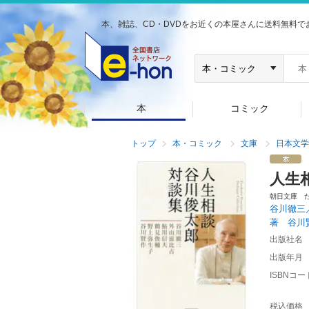
本、雑誌、CD・DVDをお近くの本屋さんに送料無料で
本
コミック
トップ
本・コミック
文庫
日本文学
人生
朝日文庫 
谷川徹三
著 谷川
出版社名
出版年月
ISBNコー
税込価格