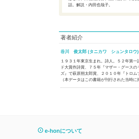
話。解説・内田也哉子。
著者紹介
谷川 俊太郎 (タニカワ シュンタロ
１９３１年東京生まれ。詩人。５２年第一
ド大賞作詩賞、７５年『マザー・グースの
ズ』で萩原朔太郎賞、２０１０年『トロム
（本データはこの書籍が刊行された当時に
e-honについて