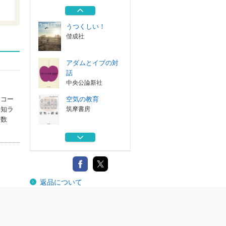
郎詩集
筑摩書房
うつくしい！
偕成社
アダムとイブの対
話
中央公論新社
レコー
空気の教育
間知ラ
筑摩書房
多数
かべとじめん 愛
蔵版
メノキ書房
はだか 谷川俊太
返品について
郎詩集
筑摩書房
うつくしい！
偕成社