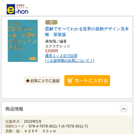
図解ですべてわかる世界の装飾デザイン見本
帳 新装版
康海飛／編著
エクスナレッジ
3,520円
通常１～２日で出荷
(！お盆時期の出荷について！)
商品情報
出版年月：
2022年5月
ISBNコード：
978-4-7678-3011-7
(
4-7678-3011-7
)
頁数・縦：
４３９Ｐ ３０ｃｍ