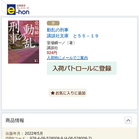
動乱の刑事
講談社文庫 と５５－１９
堂場瞬一／〔著〕
講談社
924円
入荷時にメールでご案内
商品情報
出版年月：
2022年5月
ISBNコード：
978-4-06-528008-9
(
4-06-528008-7
)