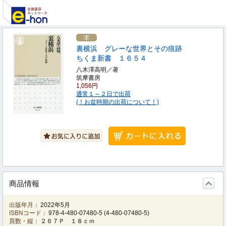
裏横浜 グレーな世界とその痕跡
ちくま新書 １６５４
八木澤高明／著
筑摩書房
1,056円
通常１～２日で出荷
(！お盆時期の出荷について！)
商品情報
出版年月：
2022年5月
ISBNコード：
978-4-480-07480-5
(
4-480-07480-5
)
頁数・縦：
２６７Ｐ １８ｃｍ