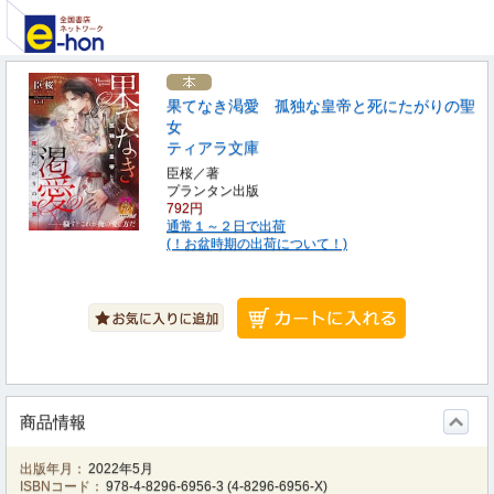
果てなき渇愛 孤独な皇帝と死にたがりの聖
女
ティアラ文庫
臣桜／著
プランタン出版
792円
通常１～２日で出荷
(！お盆時期の出荷について！)
商品情報
出版年月：
2022年5月
ISBNコード：
978-4-8296-6956-3
(
4-8296-6956-X
)