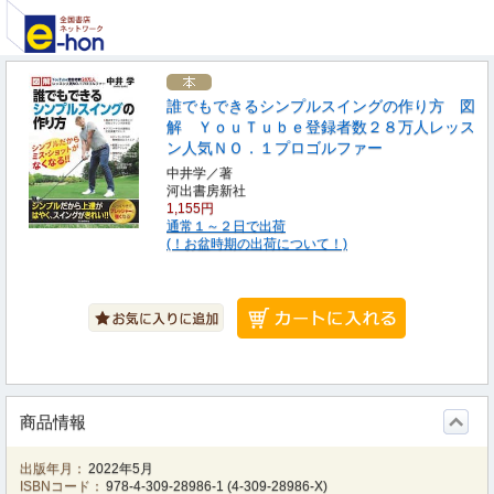
誰でもできるシンプルスイングの作り方 図
解 ＹｏｕＴｕｂｅ登録者数２８万人レッス
ン人気ＮＯ．１プロゴルファー
中井学／著
河出書房新社
1,155円
通常１～２日で出荷
(！お盆時期の出荷について！)
商品情報
出版年月：
2022年5月
ISBNコード：
978-4-309-28986-1
(
4-309-28986-X
)