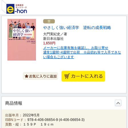
やさしく強い経済学 逆転の成長戦略
大門実紀史／著
新日本出版社
1,650円
メーカーに在庫有無を確認し、お取り寄せ
通常1週間~4週間で出荷 ※品切れ等で入手できな
い場合もございます
商品情報
出版年月：
2022年5月
ISBNコード：
978-4-406-06654-9
(
4-406-06654-3
)
頁数・縦：
１５９Ｐ １９ｃｍ