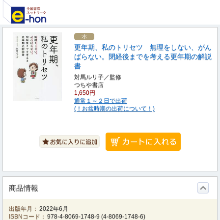
更年期、私のトリセツ 無理をしない、がん
ばらない。閉経後までを考える更年期の解説
書
対馬ルリ子／監修
つちや書店
1,650円
通常１～２日で出荷
(！お盆時期の出荷について！)
商品情報
出版年月：
2022年6月
ISBNコード：
978-4-8069-1748-9
(
4-8069-1748-6
)