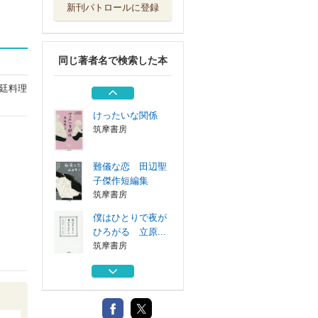
新刊パトロールに登録
サクセスガイド日
本史探究 まと...
山川出版社
同じ著者名で検索した本
天才バカボンの幸
福とは今日もお...
廷料理
河出書房新社
けったいな関係
筑摩書房
難儀な恋 田辺聖
子傑作短編集
筑摩書房
僕はひとりで夜が
ひろがる 立原...
筑摩書房
サクセスガイド日
本史探究 まと...
山川出版社