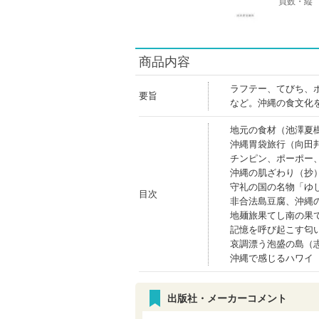
頁数・縦
商品内容
ラフテー、てびち、
要旨
など。沖縄の食文化
地元の食材（池澤夏
沖縄胃袋旅行（向田
チンピン、ポーポー
沖縄の肌ざわり（抄
守礼の国の名物「ゆ
目次
非合法島豆腐、沖縄
地麺旅果てし南の果
記憶を呼び起こす匂
哀調漂う泡盛の島（
沖縄で感じるハワイ
出版社・メーカーコメント