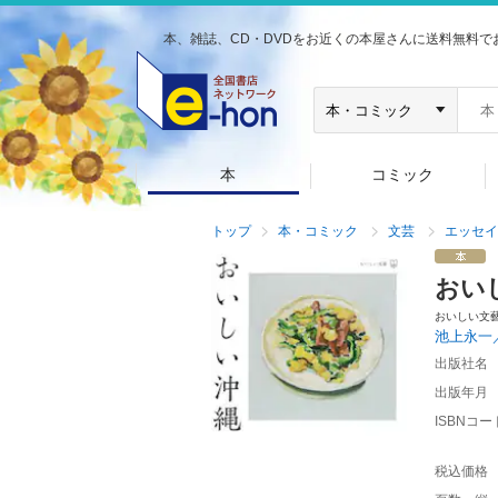
本、雑誌、CD・DVDをお近くの本屋さんに送料無料で
本
コミック
トップ
本・コミック
文芸
エッセイ
おい
おいしい文
池上永一
出版社名
出版年月
ISBNコー
税込価格