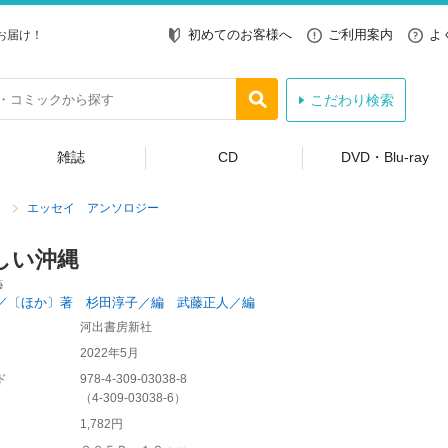
初めてのお客様へ
ご利用案内
よ
お届け！
こだわり検索
雑誌
CD
DVD・Blu-ray
エッセイ アンソロジー
しい沖縄
藝
／〔ほか〕著 杉田淳子／編 武藤正人／編
河出書房新社
2022年5月
ド
978-4-309-03038-8
（
4-309-03038-6
）
1,782円