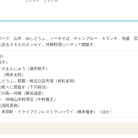
２０５Ｐ １９ｃｍ
ポーク、山羊、ゆしどうふ、ソーキそば、チャンプルー、Ａランチ、泡盛、宮
を語る２４人のエッセイ。沖縄料理にハマって開眼す。
樹）
邦子）
、のまんじゅう（酒井順子）
）（岡本太郎）
しどうふ」那覇・牧志公設市場（村松友視）
の島々に君臨す（下川裕治）
ての島―沖縄（勝谷誠彦）
い 仲地山羊料理店（中村雅之）
志茂田景樹）
 本部町・ドライブインレストランハワイ（橋本倫史）〔ほか〕