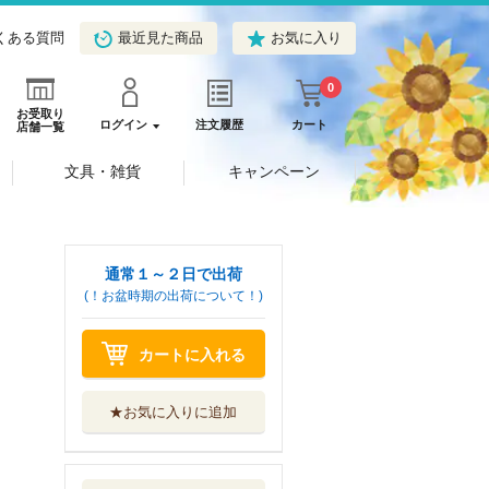
くある質問
最近見た商品
お気に入り
0
お受取り
ログイン
注文履歴
カート
店舗一覧
文具・雑貨
キャンペーン
通常１～２日で出荷
(！お盆時期の出荷について！)
カートに入れる
★お気に入りに追加
僕はひとりで夜が
ひろがる 立原...
筑摩書房