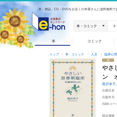
本、雑誌、CD・DVDをお近くの本屋さんに送料無料で
本
コミック
トップ
本・コミック
人文
臨床心理
やさ
ン 
黒沢幸子
出版社名
出版年月
ISBNコー
税込価格