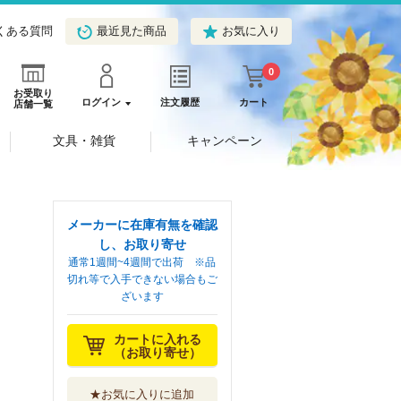
くある質問
最近見た商品
お気に入り
0
お受取り
ログイン
注文履歴
カート
店舗一覧
文具・雑貨
キャンペーン
メーカーに在庫有無を確認
し、お取り寄せ
通常1週間~4週間で出荷 ※品
切れ等で入手できない場合もご
ざいます
カートに入れる
（お取り寄せ）
★お気に入りに追加