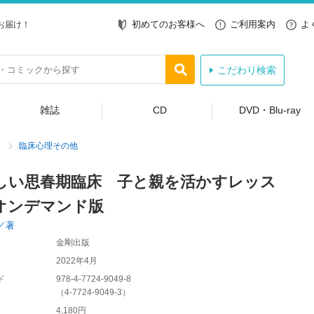
初めてのお客様へ
ご利用案内
よ
お届け！
こだわり検索
雑誌
CD
DVD・Blu-ray
臨床心理その他
しい思春期臨床 子と親を活かすレッス
オンデマンド版
／著
金剛出版
2022年4月
ド
978-4-7724-9049-8
（
4-7724-9049-3
）
4,180円