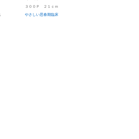
３００Ｐ ２１ｃｍ
名
やさしい思春期臨床