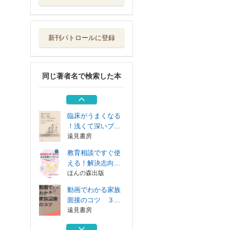
動画でわかる家族
面接のコツ ３...
遠見書房
新刊パトロールに登録
思春期のブリーフ
セラピー ここ...
日本評論社
同じ著者名で検索した本
未来・解決志向ブ
リーフセラピー...
日本評論社
臨床がうまくなる
！浅くて深いブ...
遠見書房
教育相談ですぐ使
える！解決志向...
ほんの森出版
動画でわかる家族
面接のコツ ３...
遠見書房
思春期のブリーフ